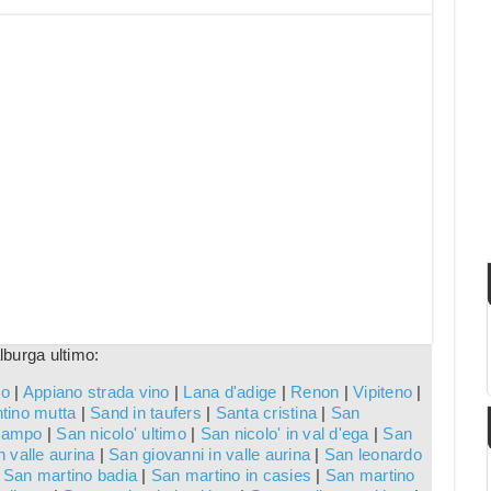
lburga ultimo:
co
|
Appiano strada vino
|
Lana d'adige
|
Renon
|
Vipiteno
|
tino mutta
|
Sand in taufers
|
Santa cristina
|
San
 campo
|
San nicolo' ultimo
|
San nicolo' in val d'ega
|
San
 valle aurina
|
San giovanni in valle aurina
|
San leonardo
|
San martino badia
|
San martino in casies
|
San martino