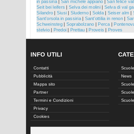
in passiria
|
San michele appiano
|
San felice val
Seit bei leifers
|
Selva dei molini
|
Selva di val g
Silandro
|
Siusi
|
Sluderno
|
Solda
|
Seiser alm
|
Sant'orsola in passiria
|
Sant'ottilia in renon
|
Sar
Schweinsteg
|
Soprabolzano
|
Perca
|
Pontenov
stelvio
|
Predoi
|
Prettau
|
Proveis
|
Proves
INFO UTILI
CATE
Contatti
Scuole
Pubblicità
News
Mappa sito
Scuole
Partner
Scuole
Termini e Condizioni
Scuole
Privacy
Cookies