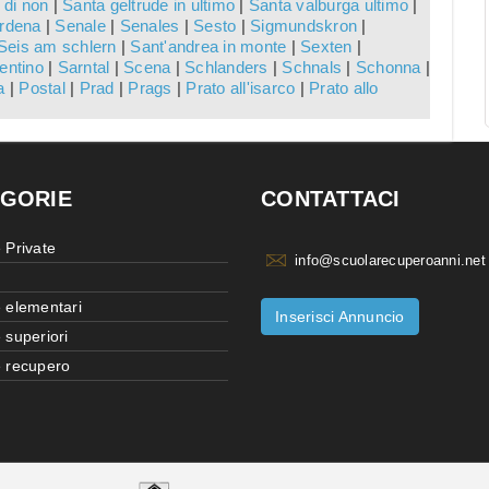
 di non
|
Santa geltrude in ultimo
|
Santa valburga ultimo
|
ardena
|
Senale
|
Senales
|
Sesto
|
Sigmundskron
|
Seis am schlern
|
Sant'andrea in monte
|
Sexten
|
entino
|
Sarntal
|
Scena
|
Schlanders
|
Schnals
|
Schonna
|
a
|
Postal
|
Prad
|
Prags
|
Prato all'isarco
|
Prato allo
GORIE
CONTATTACI
 Private
info@scuolarecuperoanni.net
 elementari
Inserisci Annuncio
 superiori
 recupero