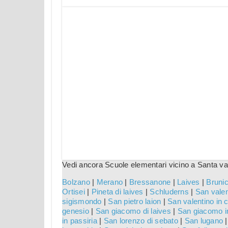
Vedi ancora Scuole elementari vicino a Santa va
Bolzano
|
Merano
|
Bressanone
|
Laives
|
Bruni
Ortisei
|
Pineta di laives
|
Schluderns
|
San valen
sigismondo
|
San pietro laion
|
San valentino in
genesio
|
San giacomo di laives
|
San giacomo in
in passiria
|
San lorenzo di sebato
|
San lugano