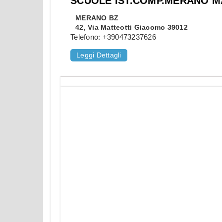
SCUOLE IST.COMP.MERANO MA
MERANO
BZ
42, Via Matteotti Giacomo 39012
Telefono:
+390473237626
Leggi Dettagli