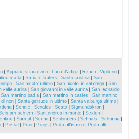
co
|
Appiano strada vino
|
Lana d'adige
|
Renon
|
Vipiteno
|
tino mutta
|
Sand in taufers
|
Santa cristina
|
San
 campo
|
San nicolo' ultimo
|
San nicolo' in val d'ega
|
San
 valle aurina
|
San giovanni in valle aurina
|
San leonardo
|
San martino badia
|
San martino in casies
|
San martino
 di non
|
Santa geltrude in ultimo
|
Santa valburga ultimo
|
ardena
|
Senale
|
Senales
|
Sesto
|
Sigmundskron
|
Seis am schlern
|
Sant'andrea in monte
|
Sexten
|
entino
|
Sarntal
|
Scena
|
Schlanders
|
Schnals
|
Schonna
|
a
|
Postal
|
Prad
|
Prags
|
Prato all'isarco
|
Prato allo