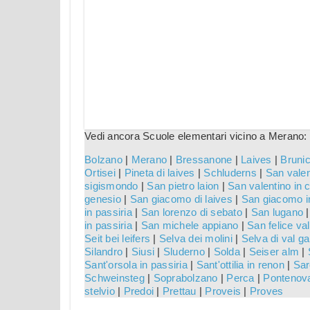
Vedi ancora Scuole elementari vicino a Merano:
Bolzano
|
Merano
|
Bressanone
|
Laives
|
Bruni
Ortisei
|
Pineta di laives
|
Schluderns
|
San valen
sigismondo
|
San pietro laion
|
San valentino in
genesio
|
San giacomo di laives
|
San giacomo in
in passiria
|
San lorenzo di sebato
|
San lugano
in passiria
|
San michele appiano
|
San felice val
Seit bei leifers
|
Selva dei molini
|
Selva di val g
Silandro
|
Siusi
|
Sluderno
|
Solda
|
Seiser alm
|
Sant'orsola in passiria
|
Sant'ottilia in renon
|
Sar
Schweinsteg
|
Soprabolzano
|
Perca
|
Pontenov
stelvio
|
Predoi
|
Prettau
|
Proveis
|
Proves