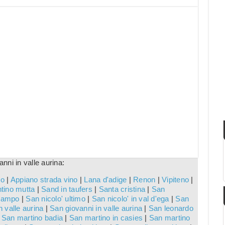
nni in valle aurina:
co
|
Appiano strada vino
|
Lana d'adige
|
Renon
|
Vipiteno
|
tino mutta
|
Sand in taufers
|
Santa cristina
|
San
 campo
|
San nicolo' ultimo
|
San nicolo' in val d'ega
|
San
 valle aurina
|
San giovanni in valle aurina
|
San leonardo
|
San martino badia
|
San martino in casies
|
San martino