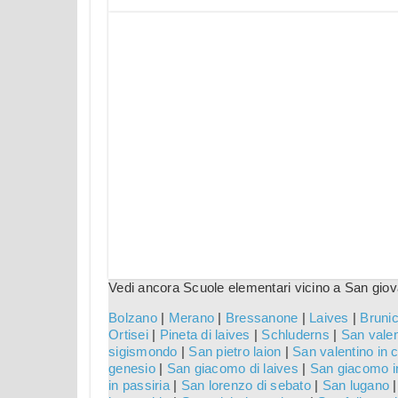
Vedi ancora Scuole elementari vicino a San giova
Bolzano
|
Merano
|
Bressanone
|
Laives
|
Bruni
Ortisei
|
Pineta di laives
|
Schluderns
|
San valen
sigismondo
|
San pietro laion
|
San valentino in
genesio
|
San giacomo di laives
|
San giacomo in
in passiria
|
San lorenzo di sebato
|
San lugano