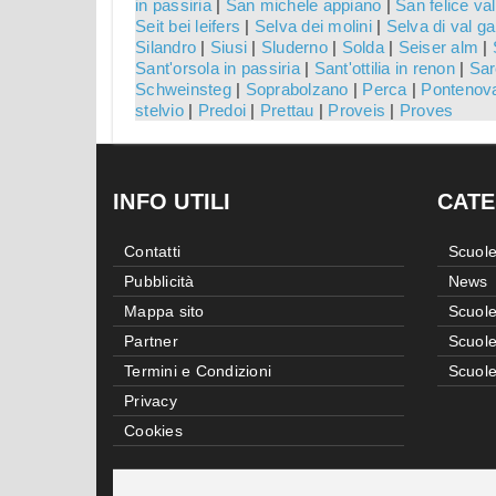
in passiria
|
San michele appiano
|
San felice val
Seit bei leifers
|
Selva dei molini
|
Selva di val g
Silandro
|
Siusi
|
Sluderno
|
Solda
|
Seiser alm
|
Sant'orsola in passiria
|
Sant'ottilia in renon
|
Sar
Schweinsteg
|
Soprabolzano
|
Perca
|
Pontenov
stelvio
|
Predoi
|
Prettau
|
Proveis
|
Proves
INFO UTILI
CATE
Contatti
Scuole
Pubblicità
News
Mappa sito
Scuole
Partner
Scuole
Termini e Condizioni
Scuole
Privacy
Cookies