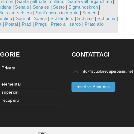
 di non
|
Santa geltrude in ultimo
|
Santa valburga ultimo
|
ardena
|
Senale
|
Senales
|
Sesto
|
Sigmundskron
|
Seis am schlern
|
Sant'andrea in monte
|
Sexten
|
entino
|
Sarntal
|
Scena
|
Schlanders
|
Schnals
|
Schonna
|
a
|
Postal
|
Prad
|
Prags
|
Prato all'isarco
|
Prato allo
GORIE
CONTATTACI
 Private
info@scuolarecuperoanni.net
 elementari
Inserisci Annuncio
 superiori
 recupero