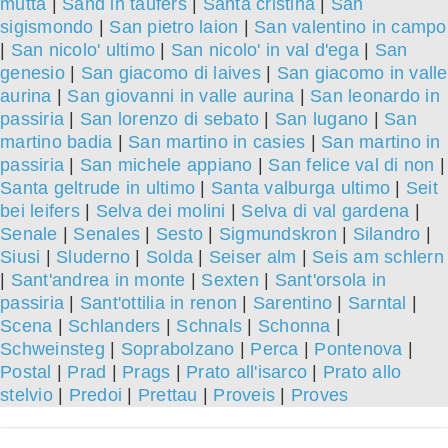
mutta
|
Sand in taufers
|
Santa cristina
|
San
sigismondo
|
San pietro laion
|
San valentino in campo
|
San nicolo' ultimo
|
San nicolo' in val d'ega
|
San
genesio
|
San giacomo di laives
|
San giacomo in valle
aurina
|
San giovanni in valle aurina
|
San leonardo in
passiria
|
San lorenzo di sebato
|
San lugano
|
San
martino badia
|
San martino in casies
|
San martino in
passiria
|
San michele appiano
|
San felice val di non
|
Santa geltrude in ultimo
|
Santa valburga ultimo
|
Seit
bei leifers
|
Selva dei molini
|
Selva di val gardena
|
Senale
|
Senales
|
Sesto
|
Sigmundskron
|
Silandro
|
Siusi
|
Sluderno
|
Solda
|
Seiser alm
|
Seis am schlern
|
Sant'andrea in monte
|
Sexten
|
Sant'orsola in
passiria
|
Sant'ottilia in renon
|
Sarentino
|
Sarntal
|
Scena
|
Schlanders
|
Schnals
|
Schonna
|
Schweinsteg
|
Soprabolzano
|
Perca
|
Pontenova
|
Postal
|
Prad
|
Prags
|
Prato all'isarco
|
Prato allo
stelvio
|
Predoi
|
Prettau
|
Proveis
|
Proves