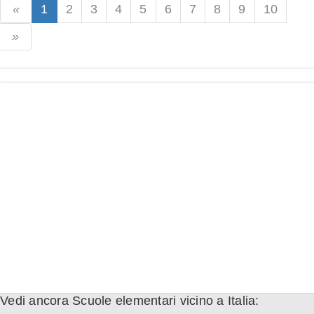
1
2
3
4
5
6
7
8
9
10
Vedi ancora Scuole elementari vicino a Italia: