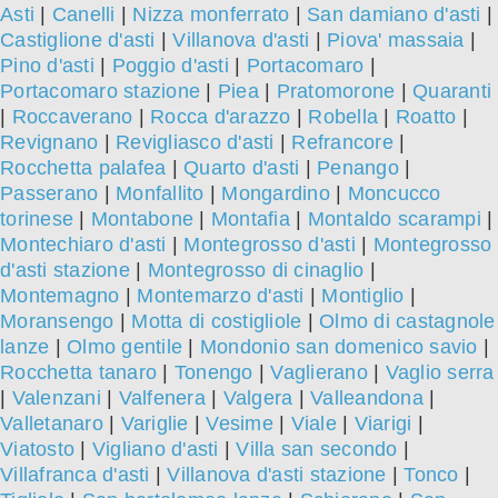
Asti
|
Canelli
|
Nizza monferrato
|
San damiano d'asti
|
Castiglione d'asti
|
Villanova d'asti
|
Piova' massaia
|
Pino d'asti
|
Poggio d'asti
|
Portacomaro
|
Portacomaro stazione
|
Piea
|
Pratomorone
|
Quaranti
|
Roccaverano
|
Rocca d'arazzo
|
Robella
|
Roatto
|
Revignano
|
Revigliasco d'asti
|
Refrancore
|
Rocchetta palafea
|
Quarto d'asti
|
Penango
|
Passerano
|
Monfallito
|
Mongardino
|
Moncucco
torinese
|
Montabone
|
Montafia
|
Montaldo scarampi
|
Montechiaro d'asti
|
Montegrosso d'asti
|
Montegrosso
d'asti stazione
|
Montegrosso di cinaglio
|
Montemagno
|
Montemarzo d'asti
|
Montiglio
|
Moransengo
|
Motta di costigliole
|
Olmo di castagnole
lanze
|
Olmo gentile
|
Mondonio san domenico savio
|
Rocchetta tanaro
|
Tonengo
|
Vaglierano
|
Vaglio serra
|
Valenzani
|
Valfenera
|
Valgera
|
Valleandona
|
Valletanaro
|
Variglie
|
Vesime
|
Viale
|
Viarigi
|
Viatosto
|
Vigliano d'asti
|
Villa san secondo
|
Villafranca d'asti
|
Villanova d'asti stazione
|
Tonco
|