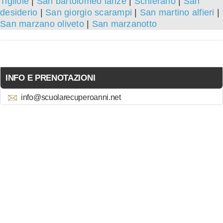
Tigliole
|
San bartolomeo lanze
|
Schierano
|
San
desiderio
|
San giorgio scarampi
|
San martino alfieri
|
San marzano oliveto
|
San marzanotto
INFO E PRENOTAZIONI
info@scuolarecuperoanni.net