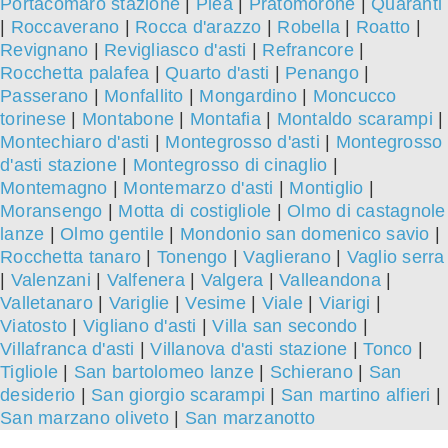
Portacomaro stazione
|
Piea
|
Pratomorone
|
Quaranti
|
Roccaverano
|
Rocca d'arazzo
|
Robella
|
Roatto
|
Revignano
|
Revigliasco d'asti
|
Refrancore
|
Rocchetta palafea
|
Quarto d'asti
|
Penango
|
Passerano
|
Monfallito
|
Mongardino
|
Moncucco
torinese
|
Montabone
|
Montafia
|
Montaldo scarampi
|
Montechiaro d'asti
|
Montegrosso d'asti
|
Montegrosso
d'asti stazione
|
Montegrosso di cinaglio
|
Montemagno
|
Montemarzo d'asti
|
Montiglio
|
Moransengo
|
Motta di costigliole
|
Olmo di castagnole
lanze
|
Olmo gentile
|
Mondonio san domenico savio
|
Rocchetta tanaro
|
Tonengo
|
Vaglierano
|
Vaglio serra
|
Valenzani
|
Valfenera
|
Valgera
|
Valleandona
|
Valletanaro
|
Variglie
|
Vesime
|
Viale
|
Viarigi
|
Viatosto
|
Vigliano d'asti
|
Villa san secondo
|
Villafranca d'asti
|
Villanova d'asti stazione
|
Tonco
|
Tigliole
|
San bartolomeo lanze
|
Schierano
|
San
desiderio
|
San giorgio scarampi
|
San martino alfieri
|
San marzano oliveto
|
San marzanotto