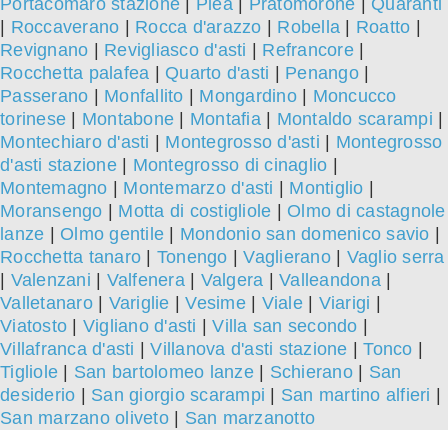
Portacomaro stazione
|
Piea
|
Pratomorone
|
Quaranti
|
Roccaverano
|
Rocca d'arazzo
|
Robella
|
Roatto
|
Revignano
|
Revigliasco d'asti
|
Refrancore
|
Rocchetta palafea
|
Quarto d'asti
|
Penango
|
Passerano
|
Monfallito
|
Mongardino
|
Moncucco
torinese
|
Montabone
|
Montafia
|
Montaldo scarampi
|
Montechiaro d'asti
|
Montegrosso d'asti
|
Montegrosso
d'asti stazione
|
Montegrosso di cinaglio
|
Montemagno
|
Montemarzo d'asti
|
Montiglio
|
Moransengo
|
Motta di costigliole
|
Olmo di castagnole
lanze
|
Olmo gentile
|
Mondonio san domenico savio
|
Rocchetta tanaro
|
Tonengo
|
Vaglierano
|
Vaglio serra
|
Valenzani
|
Valfenera
|
Valgera
|
Valleandona
|
Valletanaro
|
Variglie
|
Vesime
|
Viale
|
Viarigi
|
Viatosto
|
Vigliano d'asti
|
Villa san secondo
|
Villafranca d'asti
|
Villanova d'asti stazione
|
Tonco
|
Tigliole
|
San bartolomeo lanze
|
Schierano
|
San
desiderio
|
San giorgio scarampi
|
San martino alfieri
|
San marzano oliveto
|
San marzanotto