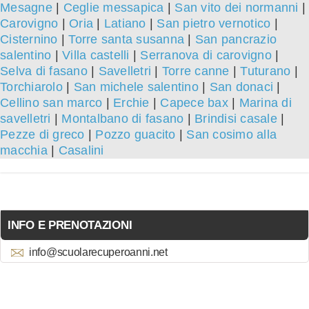
Mesagne
|
Ceglie messapica
|
San vito dei normanni
|
Carovigno
|
Oria
|
Latiano
|
San pietro vernotico
|
Cisternino
|
Torre santa susanna
|
San pancrazio
salentino
|
Villa castelli
|
Serranova di carovigno
|
Selva di fasano
|
Savelletri
|
Torre canne
|
Tuturano
|
Torchiarolo
|
San michele salentino
|
San donaci
|
Cellino san marco
|
Erchie
|
Capece bax
|
Marina di
savelletri
|
Montalbano di fasano
|
Brindisi casale
|
Pezze di greco
|
Pozzo guacito
|
San cosimo alla
macchia
|
Casalini
INFO E PRENOTAZIONI
info@scuolarecuperoanni.net