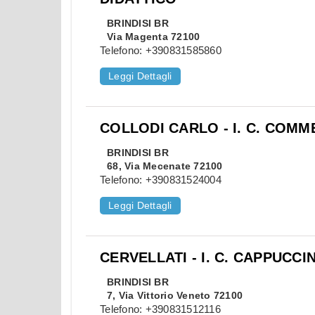
BRINDISI
BR
Via Magenta 72100
Telefono:
+390831585860
Leggi Dettagli
COLLODI CARLO - I. C. COM
BRINDISI
BR
68, Via Mecenate 72100
Telefono:
+390831524004
Leggi Dettagli
CERVELLATI - I. C. CAPPUCCIN
BRINDISI
BR
7, Via Vittorio Veneto 72100
Telefono:
+390831512116