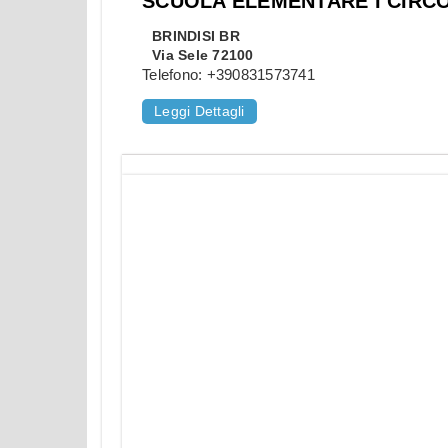
SCUOLA ELEMENTARE I CIRC
BRINDISI
BR
Via Sele 72100
Telefono:
+390831573741
Leggi Dettagli