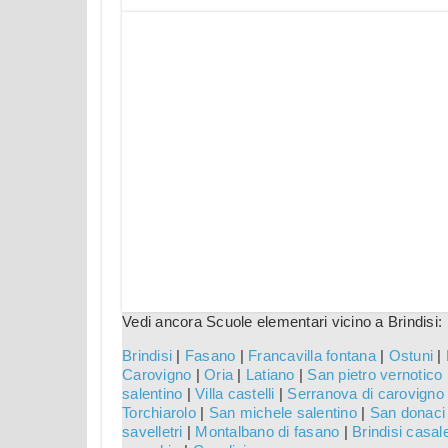
Vedi ancora Scuole elementari vicino a Brindisi:
Brindisi
|
Fasano
|
Francavilla fontana
|
Ostuni
|
Carovigno
|
Oria
|
Latiano
|
San pietro vernotico
salentino
|
Villa castelli
|
Serranova di carovigno
Torchiarolo
|
San michele salentino
|
San donaci
savelletri
|
Montalbano di fasano
|
Brindisi casal