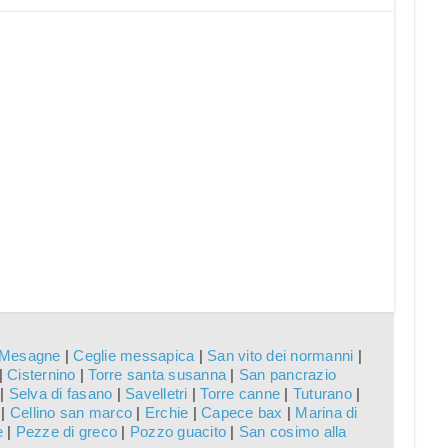
Mesagne
|
Ceglie messapica
|
San vito dei normanni
|
|
Cisternino
|
Torre santa susanna
|
San pancrazio
|
Selva di fasano
|
Savelletri
|
Torre canne
|
Tuturano
|
|
Cellino san marco
|
Erchie
|
Capece bax
|
Marina di
e
|
Pezze di greco
|
Pozzo guacito
|
San cosimo alla