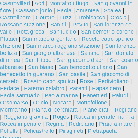
Castrovillari
|
Acri
|
Montalto uffugo
|
San giovanni in
fiore
|
Cassano jonio
|
Paola
|
Amantea
|
Scalea
|
Castrolibero
|
Cetraro
|
Luzzi
|
Trebisacce
|
Crosia
|
Rossano stazione
|
San fili
|
Rovito
|
San lorenzo del
vallo
|
Rota greca
|
San lucido
|
San demetrio corone
|
Plataci
|
San marco argentano
|
Roseto capo spulico
stazione
|
San marco roggiano stazione
|
San lorenzo
bellizzi
|
San giorgio albanese
|
Saliano
|
San donato
di ninea
|
San filippo
|
San giacomo d'acri
|
San cosmo
albanese
|
San biase
|
San benedetto ullano
|
San
benedetto in guarano
|
San basile
|
San giacomo di
cerzeto
|
Roseto capo spulico
|
Rose
|
Pedivigliano
|
Pedace
|
Paterno calabro
|
Parenti
|
Papasidero
|
Paola santuario
|
Paola marina
|
Panettieri
|
Paludi
|
Orsomarso
|
Oriolo
|
Nocara
|
Mottafollone
|
Mormanno
|
Piana di cerchiara
|
Piane crati
|
Rogliano
|
Roggiano gravina
|
Roges
|
Rocca imperiale marina
|
Rocca imperiale
|
Regina
|
Redipiano
|
Praia a mare
|
Pollella
|
Policastrello
|
Piragineti
|
Pietrapaola