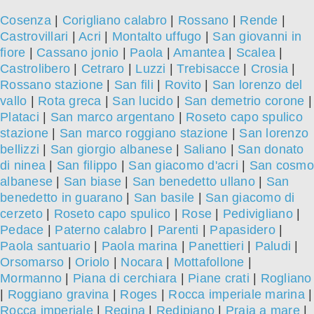
Cosenza
|
Corigliano calabro
|
Rossano
|
Rende
|
Castrovillari
|
Acri
|
Montalto uffugo
|
San giovanni in
fiore
|
Cassano jonio
|
Paola
|
Amantea
|
Scalea
|
Castrolibero
|
Cetraro
|
Luzzi
|
Trebisacce
|
Crosia
|
Rossano stazione
|
San fili
|
Rovito
|
San lorenzo del
vallo
|
Rota greca
|
San lucido
|
San demetrio corone
|
Plataci
|
San marco argentano
|
Roseto capo spulico
stazione
|
San marco roggiano stazione
|
San lorenzo
bellizzi
|
San giorgio albanese
|
Saliano
|
San donato
di ninea
|
San filippo
|
San giacomo d'acri
|
San cosmo
albanese
|
San biase
|
San benedetto ullano
|
San
benedetto in guarano
|
San basile
|
San giacomo di
cerzeto
|
Roseto capo spulico
|
Rose
|
Pedivigliano
|
Pedace
|
Paterno calabro
|
Parenti
|
Papasidero
|
Paola santuario
|
Paola marina
|
Panettieri
|
Paludi
|
Orsomarso
|
Oriolo
|
Nocara
|
Mottafollone
|
Mormanno
|
Piana di cerchiara
|
Piane crati
|
Rogliano
|
Roggiano gravina
|
Roges
|
Rocca imperiale marina
|
Rocca imperiale
|
Regina
|
Redipiano
|
Praia a mare
|