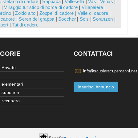
 stefano di cadore
|
Sappada
|
Vallesella
|
Vas
|
Venas
|
a
|
Villaggio turistico di borca di cadore
|
Villapaiera
|
ordino
|
Zoldo alto
|
Zoppe' di cadore
|
Valle di cadore
|
 cadore
|
Seren del grappa
|
Soccher
|
Sois
|
Soranzen
|
pert
|
Tai di cadore
GORIE
CONTATTACI
 Private
info@scuolarecuperoanni.net
 elementari
Inserisci Annuncio
 superiori
 recupero