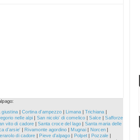
alpago:
 giustina
|
Cortina d'ampezzo
|
Limana
|
Trichiana
|
egorio nelle alpi
|
San nicolo' di comelico
|
Salce
|
Safforze
an vito di cadore
|
Santa croce del lago
|
Santa maria delle
a d'arsie'
|
Rivamonte agordino
|
Mugnai
|
Norcen
|
erarolo di cadore
|
Pieve d'alpago
|
Polpet
|
Pozzale
|