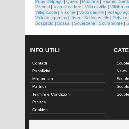
Puos d'alpago
|
Quero
|
Misurina
|
Reane
|
Santo
Verocai
|
Vigo di cadore
|
Villa di villa
|
Villabrun
Villapiccola
|
Visome
|
Vodo cadore
|
Voltago ag
Vallada agordina
|
Tiser
|
Sottocastello
|
Selva di
Sospirolo
|
Sossai
|
Soverzene
|
Sovramonte
|
S
INFO UTILI
CATE
Contatti
Scuole
Pubblicità
News
Mappa sito
Scuole
Partner
Scuole
Termini e Condizioni
Scuole
Privacy
Cookies