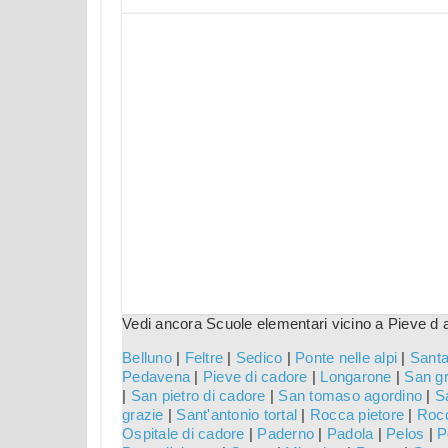
Vedi ancora Scuole elementari vicino a Pieve d 
Belluno
|
Feltre
|
Sedico
|
Ponte nelle alpi
|
Santa
Pedavena
|
Pieve di cadore
|
Longarone
|
San gr
|
San pietro di cadore
|
San tomaso agordino
|
S
grazie
|
Sant'antonio tortal
|
Rocca pietore
|
Rocc
Ospitale di cadore
|
Paderno
|
Padola
|
Pelos
|
P