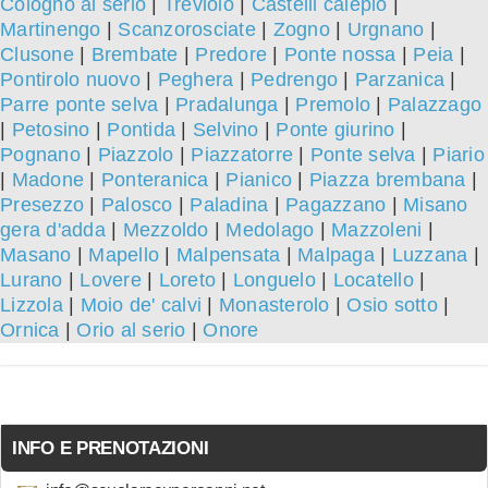
Cologno al serio
|
Treviolo
|
Castelli calepio
|
Martinengo
|
Scanzorosciate
|
Zogno
|
Urgnano
|
Clusone
|
Brembate
|
Predore
|
Ponte nossa
|
Peia
|
Pontirolo nuovo
|
Peghera
|
Pedrengo
|
Parzanica
|
Parre ponte selva
|
Pradalunga
|
Premolo
|
Palazzago
|
Petosino
|
Pontida
|
Selvino
|
Ponte giurino
|
Pognano
|
Piazzolo
|
Piazzatorre
|
Ponte selva
|
Piario
|
Madone
|
Ponteranica
|
Pianico
|
Piazza brembana
|
Presezzo
|
Palosco
|
Paladina
|
Pagazzano
|
Misano
gera d'adda
|
Mezzoldo
|
Medolago
|
Mazzoleni
|
Masano
|
Mapello
|
Malpensata
|
Malpaga
|
Luzzana
|
Lurano
|
Lovere
|
Loreto
|
Longuelo
|
Locatello
|
Lizzola
|
Moio de' calvi
|
Monasterolo
|
Osio sotto
|
Ornica
|
Orio al serio
|
Onore
INFO E PRENOTAZIONI