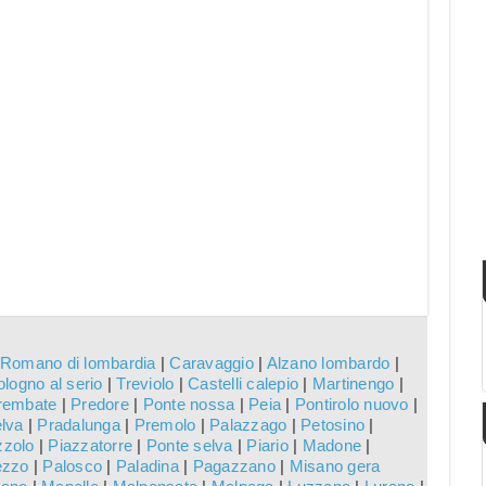
Romano di lombardia
|
Caravaggio
|
Alzano lombardo
|
logno al serio
|
Treviolo
|
Castelli calepio
|
Martinengo
|
rembate
|
Predore
|
Ponte nossa
|
Peia
|
Pontirolo nuovo
|
elva
|
Pradalunga
|
Premolo
|
Palazzago
|
Petosino
|
zzolo
|
Piazzatorre
|
Ponte selva
|
Piario
|
Madone
|
ezzo
|
Palosco
|
Paladina
|
Pagazzano
|
Misano gera