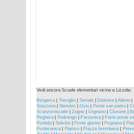
Vedi ancora Scuole elementari vicino a Lizzola:
Bergamo
|
Treviglio
|
Seriate
|
Dalmine
|
Albino
|
Stezzano
|
Nembro
|
Osio
|
Ponte san pietro
|
Co
Scanzorosciate
|
Zogno
|
Urgnano
|
Clusone
|
B
Peghera
|
Pedrengo
|
Parzanica
|
Parre ponte s
Pontida
|
Selvino
|
Ponte giurino
|
Pognano
|
Pia
Ponteranica
|
Pianico
|
Piazza brembana
|
Pres