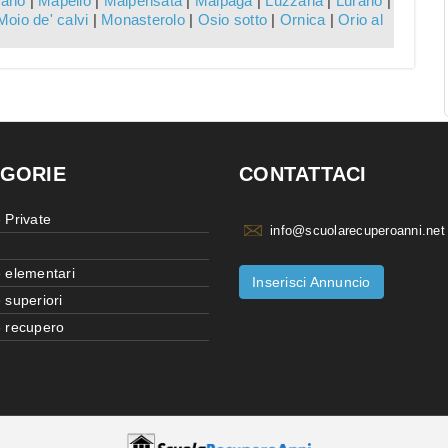
ano
|
Mapello
|
Malpensata
|
Malpaga
|
Luzzana
|
Lurano
|
Moio de' calvi
|
Monasterolo
|
Osio sotto
|
Ornica
|
Orio al
GORIE
CONTATTACI
 Private
info@scuolarecuperoanni.net
 elementari
Inserisci Annuncio
 superiori
 recupero