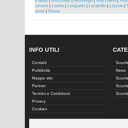
d'adda
|
Mezzoldo
|
Medolago
|
Mazzoleni
|
Mas
Lovere
|
Loreto
|
Longuelo
|
Locatello
|
Lizzola
|
serio
|
Onore
INFO UTILI
CATE
Contatti
Scuole
Pubblicità
News
Mappa sito
Scuole
Partner
Scuole
Termini e Condizioni
Scuole
Privacy
Cookies