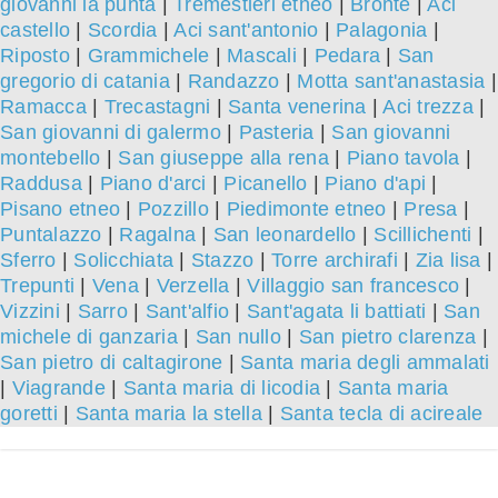
giovanni la punta
|
Tremestieri etneo
|
Bronte
|
Aci
castello
|
Scordia
|
Aci sant'antonio
|
Palagonia
|
Riposto
|
Grammichele
|
Mascali
|
Pedara
|
San
gregorio di catania
|
Randazzo
|
Motta sant'anastasia
|
Ramacca
|
Trecastagni
|
Santa venerina
|
Aci trezza
|
San giovanni di galermo
|
Pasteria
|
San giovanni
montebello
|
San giuseppe alla rena
|
Piano tavola
|
Raddusa
|
Piano d'arci
|
Picanello
|
Piano d'api
|
Pisano etneo
|
Pozzillo
|
Piedimonte etneo
|
Presa
|
Puntalazzo
|
Ragalna
|
San leonardello
|
Scillichenti
|
Sferro
|
Solicchiata
|
Stazzo
|
Torre archirafi
|
Zia lisa
|
Trepunti
|
Vena
|
Verzella
|
Villaggio san francesco
|
Vizzini
|
Sarro
|
Sant'alfio
|
Sant'agata li battiati
|
San
michele di ganzaria
|
San nullo
|
San pietro clarenza
|
San pietro di caltagirone
|
Santa maria degli ammalati
|
Viagrande
|
Santa maria di licodia
|
Santa maria
goretti
|
Santa maria la stella
|
Santa tecla di acireale