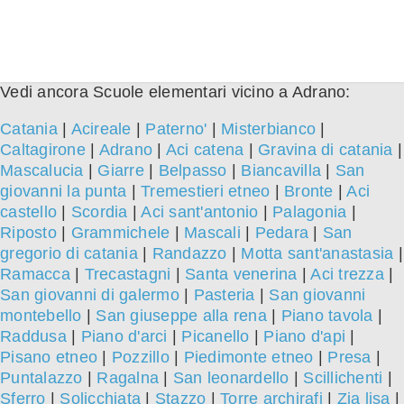
Vedi ancora Scuole elementari vicino a Adrano:
Catania
|
Acireale
|
Paterno'
|
Misterbianco
|
Caltagirone
|
Adrano
|
Aci catena
|
Gravina di catania
|
Mascalucia
|
Giarre
|
Belpasso
|
Biancavilla
|
San
giovanni la punta
|
Tremestieri etneo
|
Bronte
|
Aci
castello
|
Scordia
|
Aci sant'antonio
|
Palagonia
|
Riposto
|
Grammichele
|
Mascali
|
Pedara
|
San
gregorio di catania
|
Randazzo
|
Motta sant'anastasia
|
Ramacca
|
Trecastagni
|
Santa venerina
|
Aci trezza
|
San giovanni di galermo
|
Pasteria
|
San giovanni
montebello
|
San giuseppe alla rena
|
Piano tavola
|
Raddusa
|
Piano d'arci
|
Picanello
|
Piano d'api
|
Pisano etneo
|
Pozzillo
|
Piedimonte etneo
|
Presa
|
Puntalazzo
|
Ragalna
|
San leonardello
|
Scillichenti
|
Sferro
|
Solicchiata
|
Stazzo
|
Torre archirafi
|
Zia lisa
|