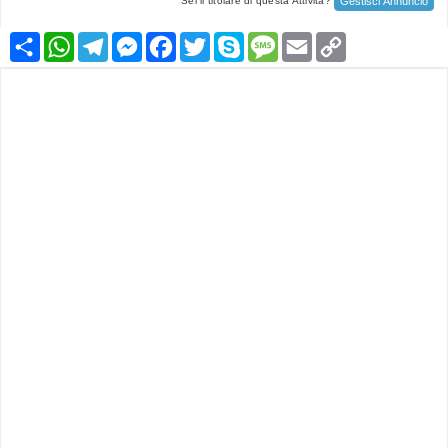
Gestisci Annuncio
Sei il titolare di questa Attività?
Condividi
WhatsApp
Telegram
Messenger
Facebook
Twitter
Skype
Message
Email
Copy
Link