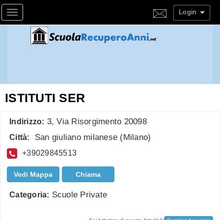
Login
Toggle navigation
ISTITUTI SER
3, Via Risorgimento 20098
Indirizzo:
San giuliano milanese
(
Milano
)
Città:
+39029845513
Vedi Mappa
Chiama
Scuole Private
Categoria: