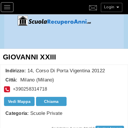
Login
Toggle navigation
GIOVANNI XXIII
14, Corso Di Porta Vigentina 20122
Indirizzo:
Milano
(
Milano
)
Città:
+390258314718
Vedi Mappa
Chiama
Scuole Private
Categoria: