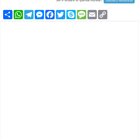
Gestisci Annuncio
Sei il titolare di questa Attività?
Condividi
WhatsApp
Telegram
Messenger
Facebook
Twitter
Skype
Message
Email
Copy
Link