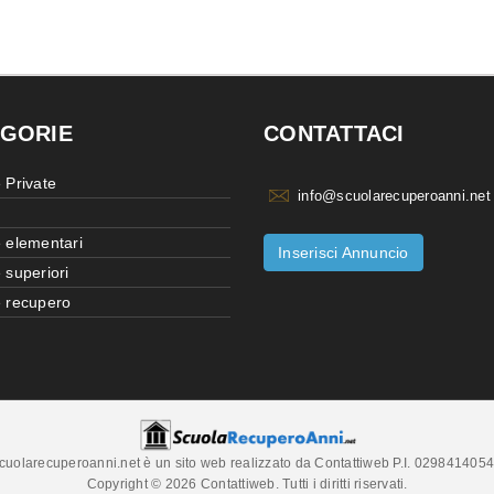
GORIE
CONTATTACI
 Private
info@scuolarecuperoanni.net
 elementari
Inserisci Annuncio
 superiori
 recupero
cuolarecuperoanni.net è un sito web realizzato da Contattiweb P.I. 029841405
Copyright © 2026 Contattiweb. Tutti i diritti riservati.