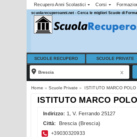
Recupero Anni Scolastici
Corsi
Formazi
scuolarecuperoanni.net - Cerca le migliori Scuole di Form
SCUOLE RECUPERO
SCUOLE PRIVATE
Home
Scuole Private
ISTITUTO MARCO POLO
ISTITUTO MARCO POLO
1, V. Ferrando 25127
Indirizzo:
Brescia
(
Brescia
)
Città:
+39030320933