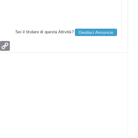
Sei il titolare di questa Attività?
Gestisci Annuncio
age
Email
Copy
Link