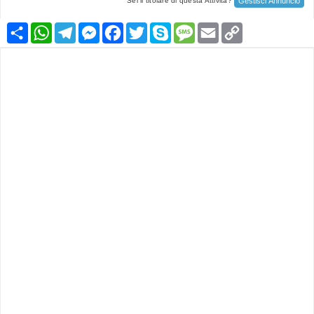
Gestisci Annuncio
Sei il titolare di questa Attività?
Condividi
WhatsApp
Telegram
Messenger
Facebook
Twitter
Skype
Message
Email
Copy
Link