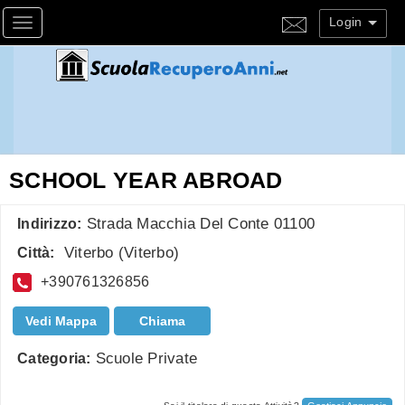
Login
Toggle navigation
SCHOOL YEAR ABROAD
Strada Macchia Del Conte 01100
Indirizzo:
Viterbo
(
Viterbo
)
Città:
+390761326856
Vedi Mappa
Chiama
Scuole Private
Categoria: