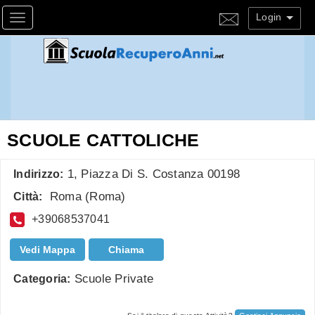
Login
Toggle navigation
SCUOLE CATTOLICHE
1, Piazza Di S. Costanza 00198
Indirizzo:
Roma
(
Roma
)
Città:
+39068537041
Vedi Mappa
Chiama
Scuole Private
Categoria: