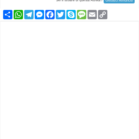
Gestisci Annuncio
Sei il titolare di questa Attività?
Condividi
WhatsApp
Telegram
Messenger
Facebook
Twitter
Skype
Message
Email
Copy
Link