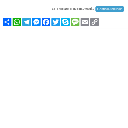
Gestisci Annuncio
Sei il titolare di questa Attività?
Condividi
WhatsApp
Telegram
Messenger
Facebook
Twitter
Skype
Message
Email
Copy
Link