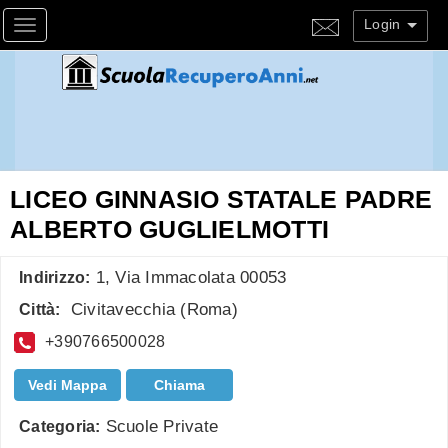
Login
Toggle navigation
LICEO GINNASIO STATALE PADRE
ALBERTO GUGLIELMOTTI
1, Via Immacolata 00053
Indirizzo:
Civitavecchia
(
Roma
)
Città:
+390766500028
Vedi Mappa
Chiama
Scuole Private
Categoria: