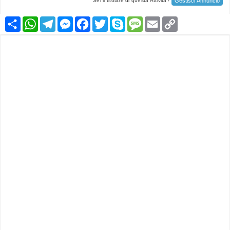
Gestisci Annuncio
Sei il titolare di questa Attività?
Condividi
WhatsApp
Telegram
Messenger
Facebook
Twitter
Skype
Message
Email
Copy
Link