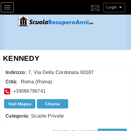
Login
Toggle navigation
KENNEDY
7, Via Della Cordonata 00187
Indirizzo:
Roma
(
Roma
)
Città:
+39066796741
Vedi Mappa
Chiama
Scuole Private
Categoria: