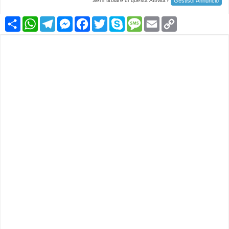
Gestisci Annuncio
Sei il titolare di questa Attività?
Condividi
WhatsApp
Telegram
Messenger
Facebook
Twitter
Skype
Message
Email
Copy
Link