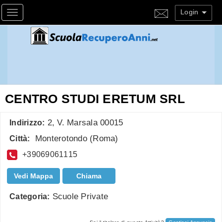
Login
Toggle navigation
CENTRO STUDI ERETUM SRL
2, V. Marsala 00015
Indirizzo:
Monterotondo
(
Roma
)
Città:
+39069061115
Vedi Mappa
Chiama
Scuole Private
Categoria: