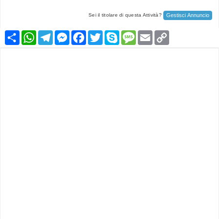
Gestisci Annuncio
Sei il titolare di questa Attività?
Condividi
WhatsApp
Telegram
Messenger
Facebook
Twitter
Skype
Message
Email
Copy
Link