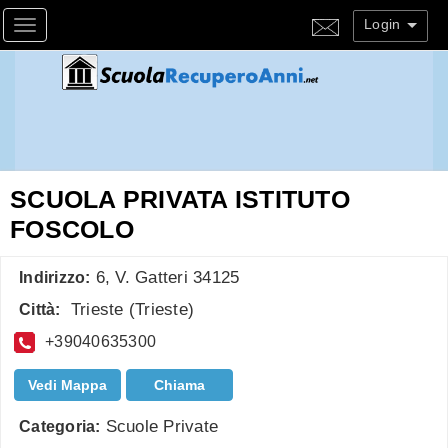
Login
Toggle navigation
SCUOLA PRIVATA ISTITUTO
FOSCOLO
6, V. Gatteri 34125
Indirizzo:
Trieste
(
Trieste
)
Città:
+39040635300
Vedi Mappa
Chiama
Scuole Private
Categoria: