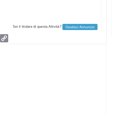
Sei il titolare di questa Attività?
Gestisci Annuncio
age
Email
Copy
Link