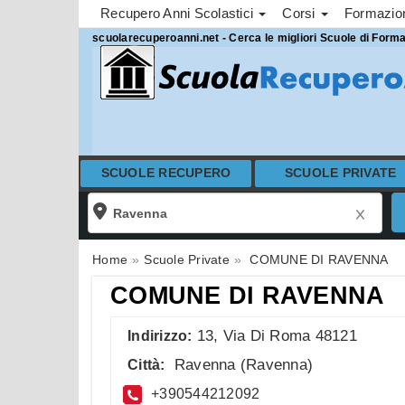
Recupero Anni Scolastici
Corsi
Formazi
scuolarecuperoanni.net - Cerca le migliori Scuole di Form
SCUOLE RECUPERO
SCUOLE PRIVATE
Home
Scuole Private
COMUNE DI RAVENNA
COMUNE DI RAVENNA
13, Via Di Roma 48121
Indirizzo:
Ravenna
(
Ravenna
)
Città:
+390544212092