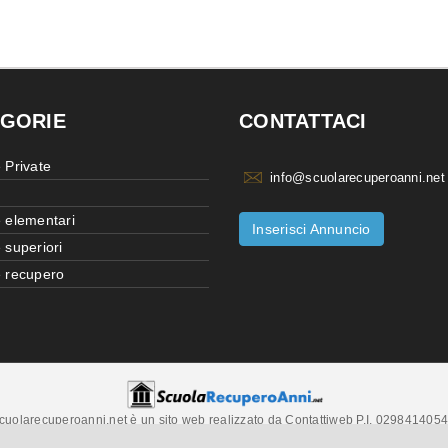
GORIE
CONTATTACI
 Private
info@scuolarecuperoanni.net
 elementari
Inserisci Annuncio
 superiori
 recupero
cuolarecuperoanni.net è un sito web realizzato da Contattiweb P.I. 029841405
Copyright © 2026 Contattiweb. Tutti i diritti riservati.