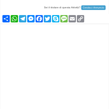
Gestisci Annuncio
Sei il titolare di questa Attività?
Condividi
WhatsApp
Telegram
Messenger
Facebook
Twitter
Skype
Message
Email
Copy
Link