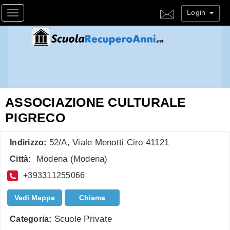
Login
Toggle navigation
ASSOCIAZIONE CULTURALE
PIGRECO
52/A, Viale Menotti Ciro 41121
Indirizzo:
Modena
(
Modena
)
Città:
+393311255066
Vedi Mappa
Chiama
Scuole Private
Categoria: