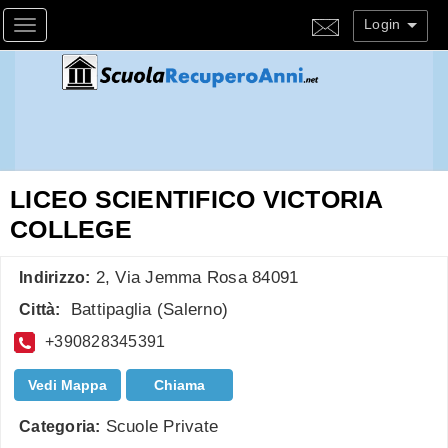
Login
Toggle navigation
LICEO SCIENTIFICO VICTORIA
COLLEGE
2, Via Jemma Rosa 84091
Indirizzo:
Battipaglia
(
Salerno
)
Città:
+390828345391
Vedi Mappa
Chiama
Scuole Private
Categoria: