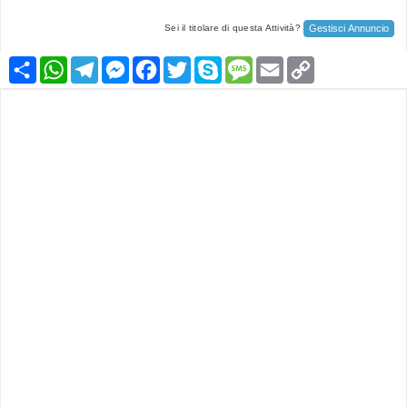
Gestisci Annuncio
Sei il titolare di questa Attività?
Condividi
WhatsApp
Telegram
Messenger
Facebook
Twitter
Skype
Message
Email
Copy
Link