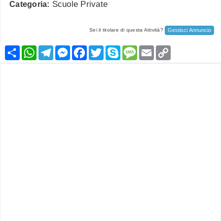
Scuole Private
Categoria:
Gestisci Annuncio
Sei il titolare di questa Attività?
Condividi
WhatsApp
Telegram
Messenger
Facebook
Twitter
Skype
Message
Email
Copy
Link