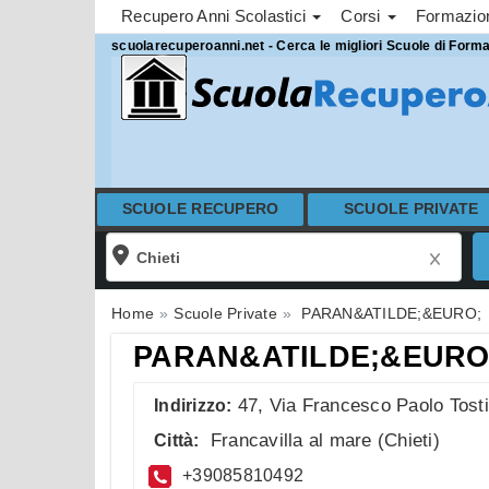
Recupero Anni Scolastici
Corsi
Formazi
scuolarecuperoanni.net - Cerca le migliori Scuole di Form
SCUOLE RECUPERO
SCUOLE PRIVATE
Home
Scuole Private
PARAN&ATILDE;&EURO;
PARAN&ATILDE;&EURO
47, Via Francesco Paolo Tost
Indirizzo:
Francavilla al mare
(
Chieti
)
Città:
+39085810492