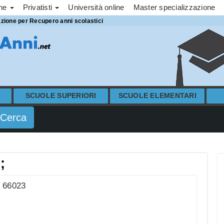
one
Privatisti
Università online
Master specializzazione
azione per Recupero anni scolastici
SCUOLE SUPERIORI
SCUOLE ELEMENTARI
;
i 66023