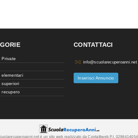
GORIE
CONTATTACI
 Private
info@scuolarecuperoanni.net
 elementari
Inserisci Annuncio
 superiori
 recupero
cuolarecuperoanni.net è un sito web realizzato da Contattiweb P.I. 029841405