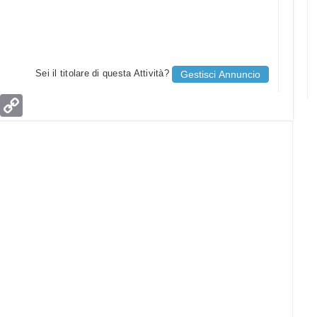
Sei il titolare di questa Attività?
Gestisci Annuncio
age
Email
Copy
Link