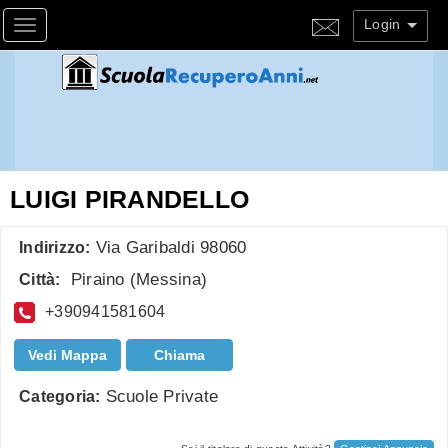
Login
Toggle navigation
LUIGI PIRANDELLO
Via Garibaldi 98060
Indirizzo:
Piraino
(
Messina
)
Città:
+390941581604
Vedi Mappa
Chiama
Scuole Private
Categoria: