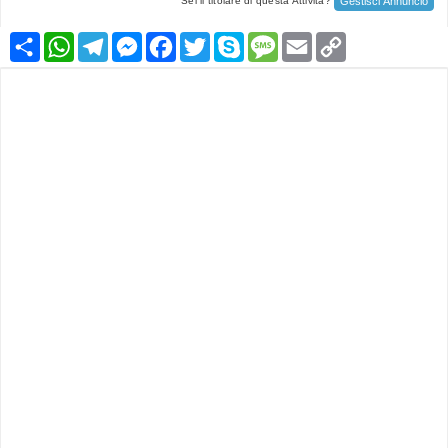
Gestisci Annuncio
Sei il titolare di questa Attività?
Condividi
WhatsApp
Telegram
Messenger
Facebook
Twitter
Skype
Message
Email
Copy
Link