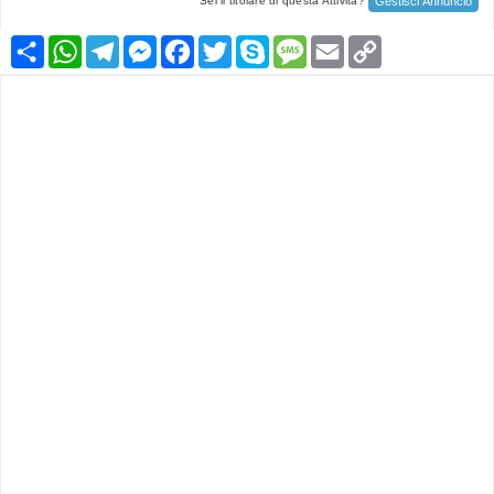
Gestisci Annuncio
Sei il titolare di questa Attività?
Condividi
WhatsApp
Telegram
Messenger
Facebook
Twitter
Skype
Message
Email
Copy
Link