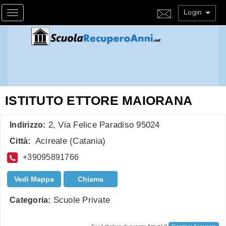
Login
Toggle navigation
ISTITUTO ETTORE MAIORANA
2, Via Felice Paradiso 95024
Indirizzo:
Acireale
(
Catania
)
Città:
+39095891766
Vedi Mappa
Chiama
Scuole Private
Categoria: