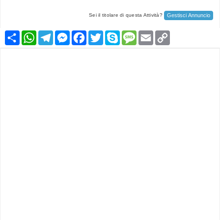
Gestisci Annuncio
Sei il titolare di questa Attività?
Condividi
WhatsApp
Telegram
Messenger
Facebook
Twitter
Skype
Message
Email
Copy
Link