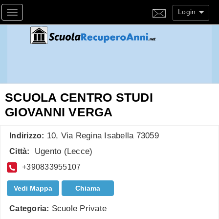
Login
Toggle navigation
SCUOLA CENTRO STUDI
GIOVANNI VERGA
10, Via Regina Isabella 73059
Indirizzo:
Ugento
(
Lecce
)
Città:
+390833955107
Vedi Mappa
Chiama
Scuole Private
Categoria: