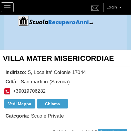
Login
Toggle navigation
VILLA MATER MISERICORDIAE
5, Localita' Colonie 17044
Indirizzo:
San martino
(
Savona
)
Città:
+39019706282
Vedi Mappa
Chiama
Scuole Private
Categoria: