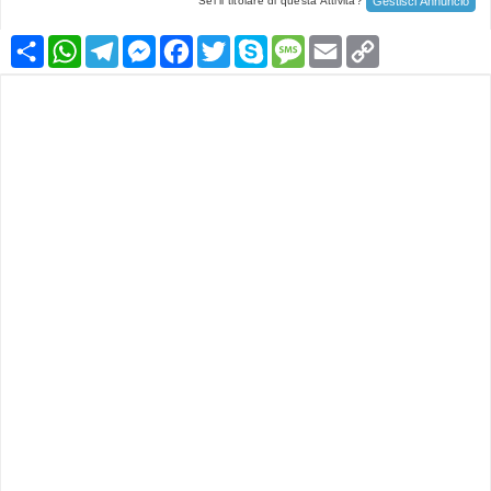
Gestisci Annuncio
Sei il titolare di questa Attività?
Condividi
WhatsApp
Telegram
Messenger
Facebook
Twitter
Skype
Message
Email
Copy
Link