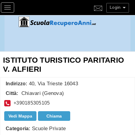
Login
Toggle navigation
ISTITUTO TURISTICO PARITARIO
V. ALFIERI
40, Via Trieste 16043
Indirizzo:
Chiavari
(
Genova
)
Città:
+390185305105
Vedi Mappa
Chiama
Scuole Private
Categoria: