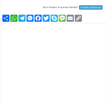
Gestisci Annuncio
Sei il titolare di questa Attività?
Condividi
WhatsApp
Telegram
Messenger
Facebook
Twitter
Skype
Message
Email
Copy
Link