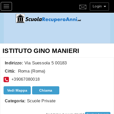
Login
Toggle navigation
ISTITUTO GINO MANIERI
Via Suessola 5 00183
Indirizzo:
Roma
(
Roma
)
Città:
+39067080018
Vedi Mappa
Chiama
Scuole Private
Categoria: