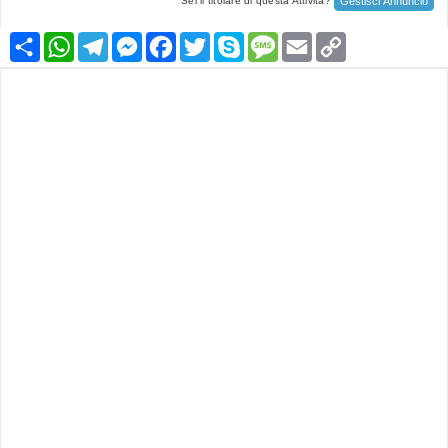
Gestisci Annuncio
Sei il titolare di questa Attività?
Condividi
WhatsApp
Telegram
Messenger
Facebook
Twitter
Skype
Message
Email
Copy
Link