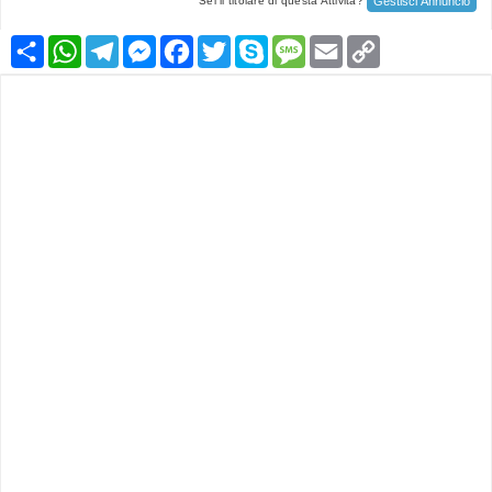
Gestisci Annuncio
Sei il titolare di questa Attività?
Condividi
WhatsApp
Telegram
Messenger
Facebook
Twitter
Skype
Message
Email
Copy
Link