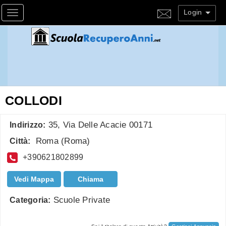
Login
Toggle navigation
COLLODI
35, Via Delle Acacie 00171
Indirizzo:
Roma
(
Roma
)
Città:
+390621802899
Vedi Mappa
Chiama
Scuole Private
Categoria: