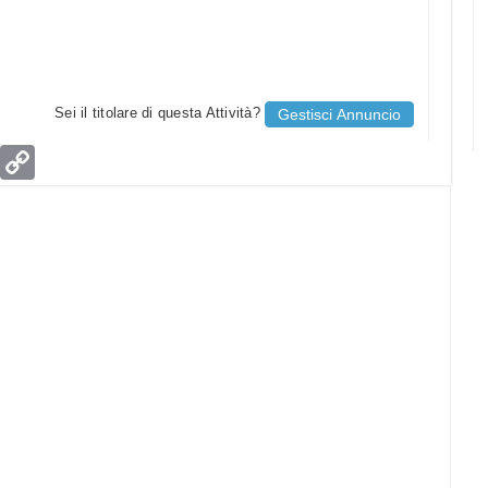
Sei il titolare di questa Attività?
Gestisci Annuncio
age
Email
Copy
Link