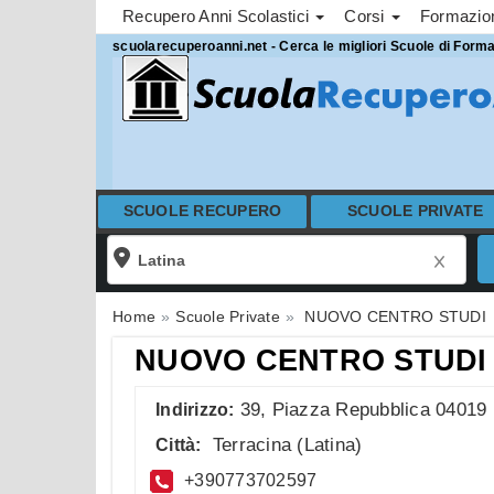
Recupero Anni Scolastici
Corsi
Formazi
scuolarecuperoanni.net - Cerca le migliori Scuole di Form
SCUOLE RECUPERO
SCUOLE PRIVATE
Home
Scuole Private
NUOVO CENTRO STUDI
NUOVO CENTRO STUDI
39, Piazza Repubblica 04019
Indirizzo:
Terracina
(
Latina
)
Città:
+390773702597