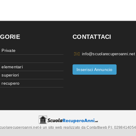
GORIE
CONTATTACI
 Private
info@scuolarecuperoanni.net
 elementari
Inserisci Annuncio
 superiori
 recupero
cuolarecuperoanni.net è un sito web realizzato da Contattiweb P.I. 029841405
Copyright © 2026 Contattiweb. Tutti i diritti riservati.