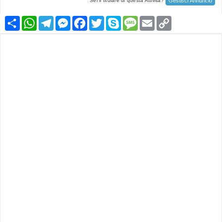
Gestisci Annuncio
Sei il titolare di questa Attività?
Condividi
WhatsApp
Telegram
Messenger
Facebook
Twitter
Skype
Message
Email
Copy
Link