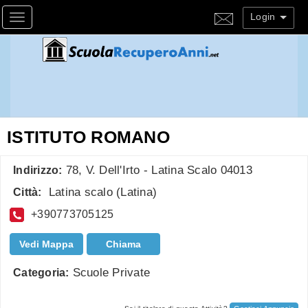
Login
Toggle navigation
ISTITUTO ROMANO
78, V. Dell'Irto - Latina Scalo 04013
Indirizzo:
Latina scalo
(
Latina
)
Città:
+390773705125
Vedi Mappa
Chiama
Scuole Private
Categoria: