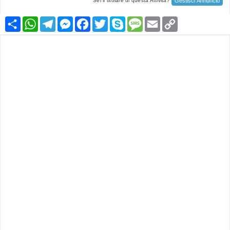
Gestisci Annuncio
Sei il titolare di questa Attività?
Condividi
WhatsApp
Telegram
Messenger
Facebook
Twitter
Skype
Message
Email
Copy
Link