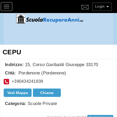
Login
Toggle navigation
CEPU
15, Corso Garibaldi Giuseppe 33170
Indirizzo:
Pordenone
(
Pordenone
)
Città:
+390434241839
Vedi Mappa
Chiama
Scuole Private
Categoria: