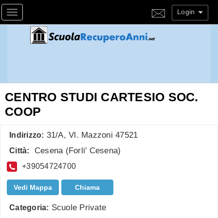
Login
Toggle navigation
CENTRO STUDI CARTESIO SOC.
COOP
31/A, Vl. Mazzoni 47521
Indirizzo:
Cesena
(
Forli' Cesena
)
Città:
+39054724700
Vedi Mappa
Chiama
Scuole Private
Categoria: