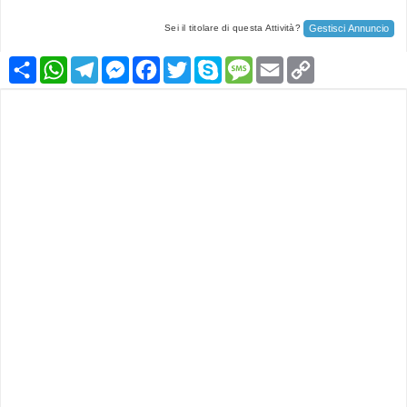
Gestisci Annuncio
Sei il titolare di questa Attività?
Condividi
WhatsApp
Telegram
Messenger
Facebook
Twitter
Skype
Message
Email
Copy
Link