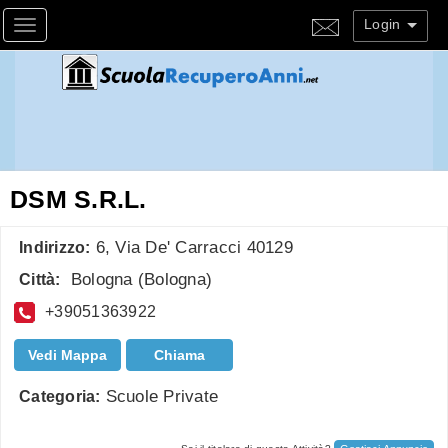
Login
Toggle navigation
DSM S.R.L.
6, Via De' Carracci 40129
Indirizzo:
Bologna
(
Bologna
)
Città:
+39051363922
Vedi Mappa
Chiama
Scuole Private
Categoria: