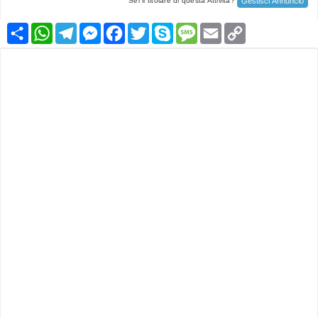
Gestisci Annuncio
Sei il titolare di questa Attività?
Condividi
WhatsApp
Telegram
Messenger
Facebook
Twitter
Skype
Message
Email
Copy
Link