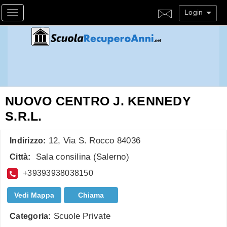
Login
Toggle navigation
NUOVO CENTRO J. KENNEDY
S.R.L.
12, Via S. Rocco 84036
Indirizzo:
Sala consilina
(
Salerno
)
Città:
+39393938038150
Vedi Mappa
Chiama
Scuole Private
Categoria: