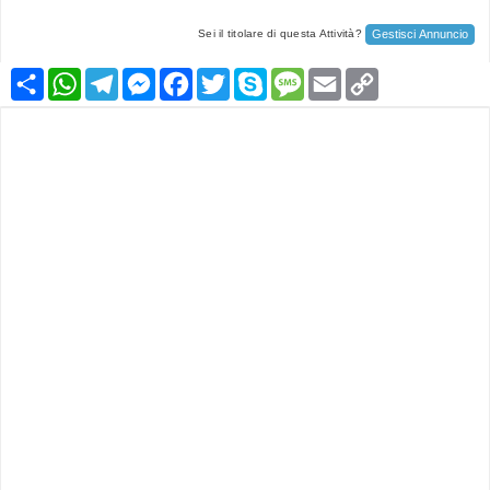
Gestisci Annuncio
Sei il titolare di questa Attività?
Condividi
WhatsApp
Telegram
Messenger
Facebook
Twitter
Skype
Message
Email
Copy
Link