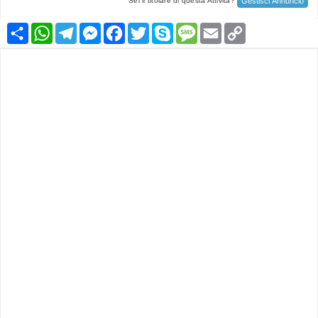
Gestisci Annuncio
Sei il titolare di questa Attività?
Condividi
WhatsApp
Telegram
Messenger
Facebook
Twitter
Skype
Message
Email
Copy
Link