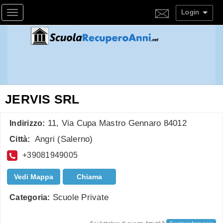
Login
Toggle navigation
JERVIS SRL
11, Via Cupa Mastro Gennaro 84012
Indirizzo:
Angri
(
Salerno
)
Città:
+39081949005
Vedi Mappa
Chiama
Scuole Private
Categoria: