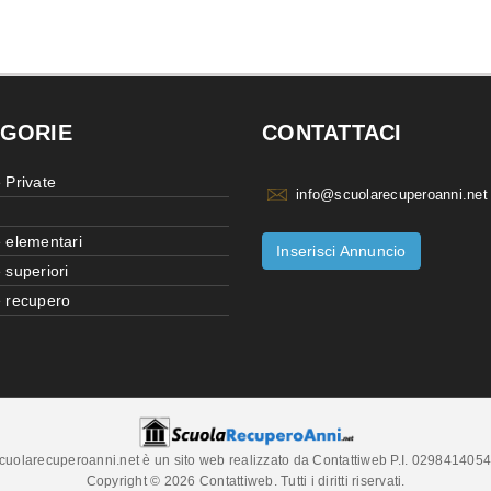
GORIE
CONTATTACI
 Private
info@scuolarecuperoanni.net
 elementari
Inserisci Annuncio
 superiori
 recupero
cuolarecuperoanni.net è un sito web realizzato da Contattiweb P.I. 029841405
Copyright © 2026 Contattiweb. Tutti i diritti riservati.