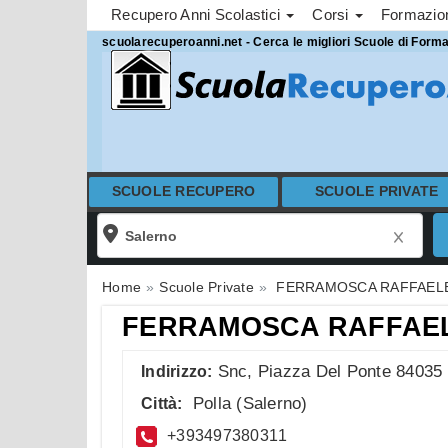
Recupero Anni Scolastici
Corsi
Formazi
scuolarecuperoanni.net - Cerca le migliori Scuole di Form
SCUOLE RECUPERO
SCUOLE PRIVATE
Home
Scuole Private
FERRAMOSCA RAFFAEL
FERRAMOSCA RAFFAE
Snc, Piazza Del Ponte 84035
Indirizzo:
Polla
(
Salerno
)
Città:
+393497380311