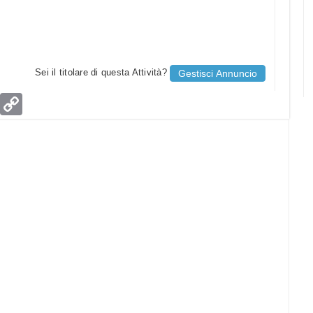
Sei il titolare di questa Attività?
Gestisci Annuncio
age
Email
Copy
Link