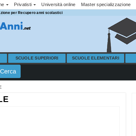
one
Privatisti
Università online
Master specializzazione
azione per Recupero anni scolastici
SCUOLE SUPERIORI
SCUOLE ELEMENTARI
E
LE