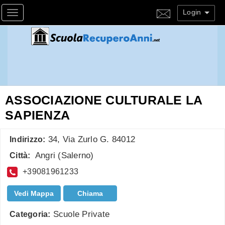
Login
Toggle navigation
ASSOCIAZIONE CULTURALE LA
SAPIENZA
34, Via Zurlo G. 84012
Indirizzo:
Angri
(
Salerno
)
Città:
+39081961233
Vedi Mappa
Chiama
Scuole Private
Categoria: