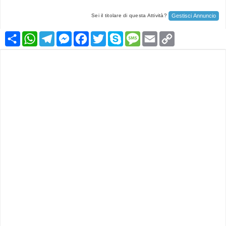
Gestisci Annuncio
Sei il titolare di questa Attività?
Condividi
WhatsApp
Telegram
Messenger
Facebook
Twitter
Skype
Message
Email
Copy
Link