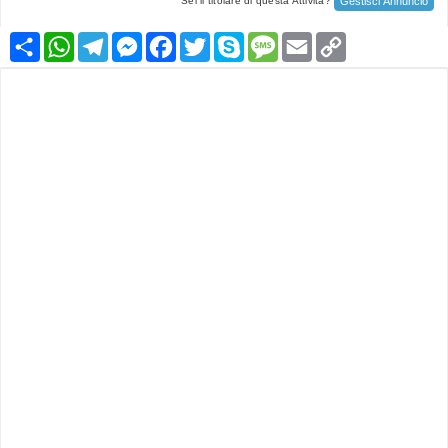
Gestisci Annuncio
Sei il titolare di questa Attività?
Condividi
WhatsApp
Telegram
Messenger
Facebook
Twitter
Skype
Message
Email
Copy
Link