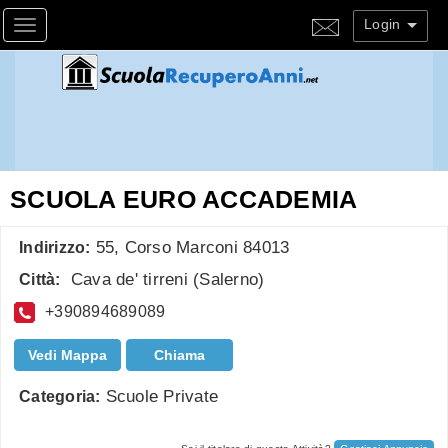
Login
Toggle navigation
SCUOLA EURO ACCADEMIA
55, Corso Marconi 84013
Indirizzo:
Cava de' tirreni
(
Salerno
)
Città:
+390894689089
Vedi Mappa
Chiama
Scuole Private
Categoria: