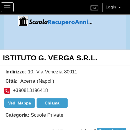
Login
Toggle navigation
ISTITUTO G. VERGA S.R.L.
10, Via Venezia 80011
Indirizzo:
Acerra
(
Napoli
)
Città:
+390813196418
Vedi Mappa
Chiama
Scuole Private
Categoria: