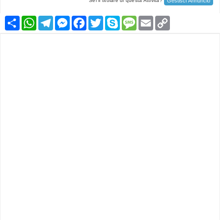
Gestisci Annuncio
Sei il titolare di questa Attività?
Condividi
WhatsApp
Telegram
Messenger
Facebook
Twitter
Skype
Message
Email
Copy
Link