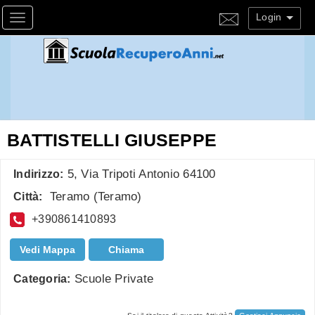
Login
Toggle navigation
BATTISTELLI GIUSEPPE
5, Via Tripoti Antonio 64100
Indirizzo:
Teramo
(
Teramo
)
Città:
+390861410893
Vedi Mappa
Chiama
Scuole Private
Categoria: