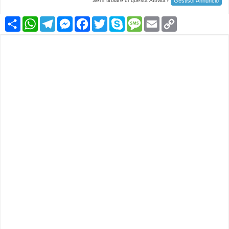
Gestisci Annuncio
Sei il titolare di questa Attività?
Condividi
WhatsApp
Telegram
Messenger
Facebook
Twitter
Skype
Message
Email
Copy
Link